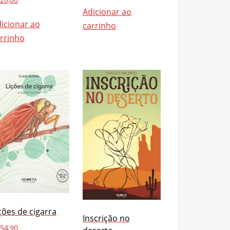
Adicionar ao
icionar ao
carrinho
rrinho
ções de cigarra
Inscrição no
54,90