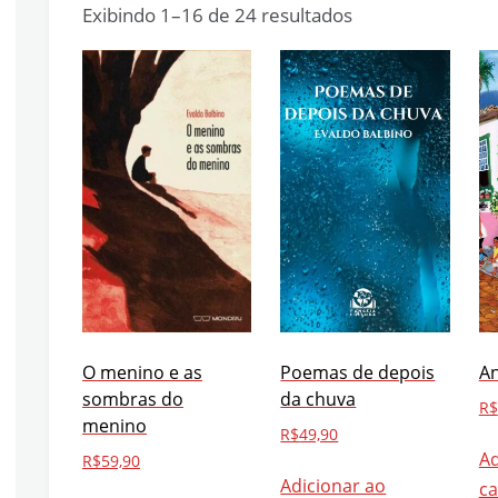
Exibindo 1–16 de 24 resultados
O menino e as
Poemas de depois
A
sombras do
da chuva
R$
menino
R$
49,90
Ad
R$
59,90
Adicionar ao
ca