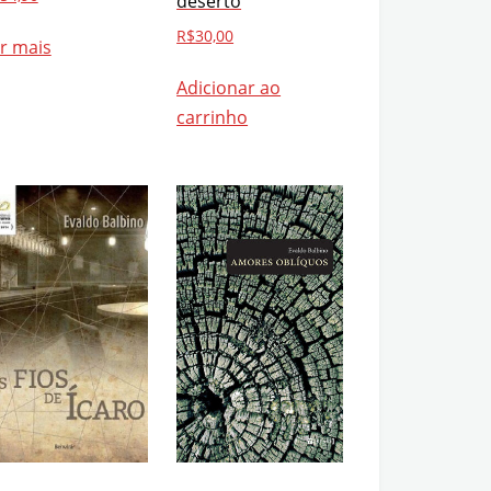
deserto
R$
30,00
r mais
Adicionar ao
carrinho