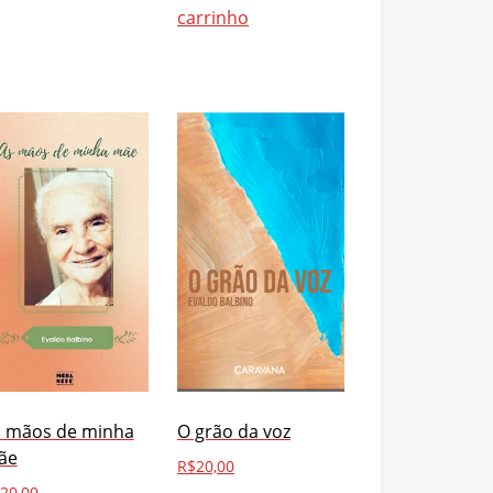
carrinho
s mãos de minha
O grão da voz
ãe
R$
20,00
20,00