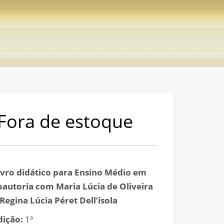
– Fora de estoque
ivro didático para Ensino Médio em
oautoria com Maria Lúcia de Oliveira
 Regina Lúcia Péret Dell’isola
dição:
1ª