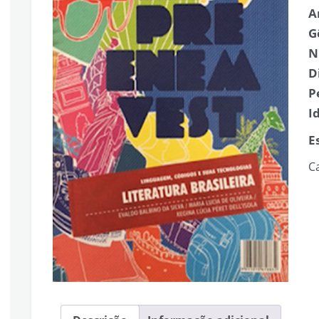
A
G
N
D
P
I
E
C